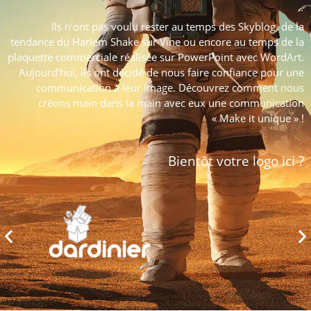
Ils n’ont pas voulu rester au temps des Skyblog, de la
tendance du Harlem Shake sur Vine ou encore au temps de la
plaquette commerciale réalisée sur PowerPoint avec WordArt.
Aujourd’hui, ils ont décidé de nous faire confiance pour une
communication à leur image. Découvrez comment nous
créons main dans la main avec eux une communication
« Make it unique » !
Bientôt votre logo ici ?